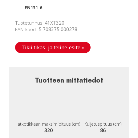
EN131-6
Tuotetunnus:
41XT320
EAN-koodi:
5 708375 000278
Tikli tikas- ja teline-esite »
Tuotteen mittatiedot
Jatkotikkaan maksimipituus (cm)
Kuljetuspituus (cm)
320
86