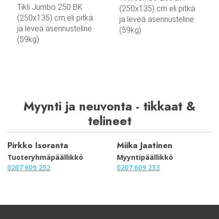
Tikli Jumbo 250 BK
(250x135) cm eli pitkä
(250x135) cm eli pitkä
ja leveä asennusteline
ja leveä asennusteline
(59kg)
(59kg)
Myynti ja neuvonta - tikkaat &
telineet
Pirkko Isoranta
Miika Jaatinen
Tuoteryhmäpäällikkö
Myyntipäällikkö
0207 609 252
0207 609 253