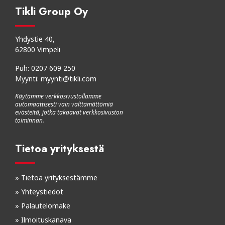
Tikli Group Oy
Yhdystie 40,
62800 Vimpeli
Puh:
0207 609 250
Myynti:
myynti@tikli.com
Käytämme verkkosivustollamme
automaattisesti vain välttämättömiä
evästeitä, jotka takaavat verkkosivuston
toiminnan.
Tietoa yrityksestä
»
Tietoa yrityksestämme
»
Yhteystiedot
»
Palautelomake
»
Ilmoituskanava