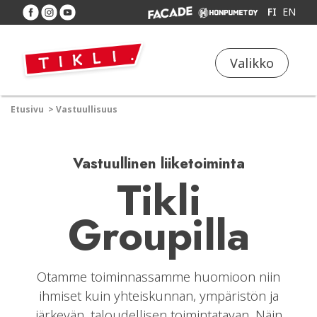
FI
EN
Valikko
Etusivu
>
Vastuullisuus
Vastuullinen liiketoiminta
Tikli
Groupilla
Otamme toiminnassamme huomioon niin
ihmiset kuin yhteiskunnan, ympäristön ja
järkevän, taloudellisen toimintatavan. Näin