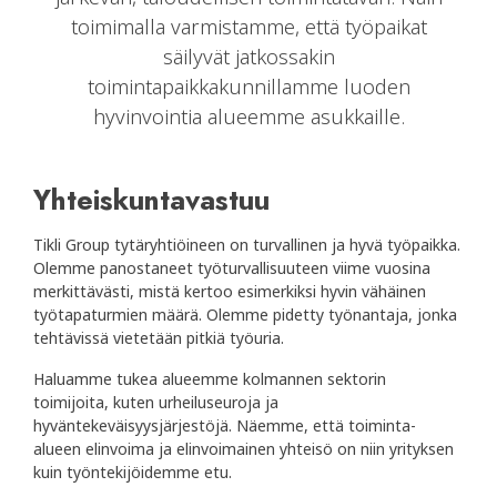
toimimalla varmistamme, että työpaikat
säilyvät jatkossakin
toimintapaikkakunnillamme luoden
hyvinvointia alueemme asukkaille.
Yhteiskuntavastuu
Tikli Group tytäryhtiöineen on turvallinen ja hyvä työpaikka.
Olemme panostaneet työturvallisuuteen viime vuosina
merkittävästi, mistä kertoo esimerkiksi hyvin vähäinen
työtapaturmien määrä. Olemme pidetty työnantaja, jonka
tehtävissä vietetään pitkiä työuria.
Haluamme tukea alueemme kolmannen sektorin
toimijoita, kuten urheiluseuroja ja
hyväntekeväisyysjärjestöjä. Näemme, että toiminta-
alueen elinvoima ja elinvoimainen yhteisö on niin yrityksen
kuin työntekijöidemme etu.