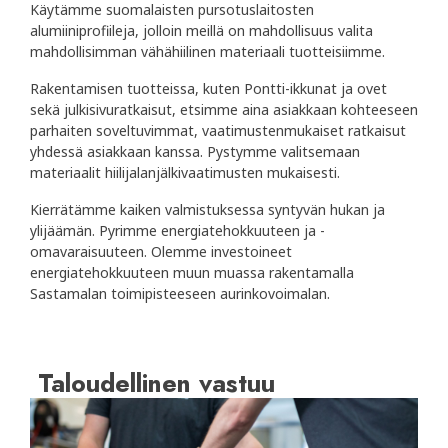
Käytämme suomalaisten pursotuslaitosten
alumiiniprofiileja, jolloin meillä on mahdollisuus valita
mahdollisimman vähähiilinen materiaali tuotteisiimme.
Rakentamisen tuotteissa, kuten Pontti-ikkunat ja ovet
sekä julkisivuratkaisut, etsimme aina asiakkaan kohteeseen
parhaiten soveltuvimmat, vaatimustenmukaiset ratkaisut
yhdessä asiakkaan kanssa. Pystymme valitsemaan
materiaalit hiilijalanjälkivaatimusten mukaisesti.
Kierrätämme kaiken valmistuksessa syntyvän hukan ja
ylijäämän. Pyrimme energiatehokkuuteen ja -
omavaraisuuteen. Olemme investoineet
energiatehokkuuteen muun muassa rakentamalla
Sastamalan toimipisteeseen aurinkovoimalan.
Taloudellinen vastuu