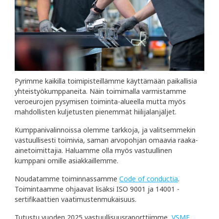
Pyrimme kaikilla toimipisteillämme käyttämään paikallisia
yhteistyökumppaneita. Näin toimimalla varmistamme
veroeurojen pysymisen toiminta-alueella mutta myös
mahdollisten kuljetusten pienemmät hiilijalanjäljet.
Kumppanivalinnoissa olemme tarkkoja, ja valitsemmekin
vastuullisesti toimivia, saman arvopohjan omaavia raaka-
ainetoimittajia. Haluamme olla myös vastuullinen
kumppani omille asiakkaillemme.
Noudatamme toiminnassamme
Code of conductia
.
Toimintaamme ohjaavat lisäksi ISO 9001 ja 14001 -
sertifikaattien vaatimustenmukaisuus.
Tutustu vuoden 2025 vastuullisuusraporttiimme,
VSME