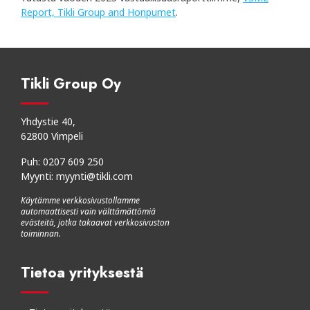
Report, Tikli Group and Honpumet
.
Tikli Group Oy
Yhdystie 40,
62800 Vimpeli
Puh:
0207 609 250
Myynti:
myynti@tikli.com
Käytämme verkkosivustollamme
automaattisesti vain välttämättömiä
evästeitä, jotka takaavat verkkosivuston
toiminnan.
Tietoa yrityksestä