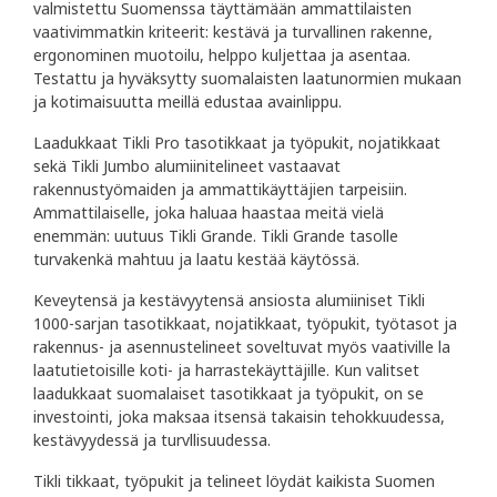
valmistettu Suomenssa täyttämään ammattilaisten
vaativimmatkin kriteerit: kestävä ja turvallinen rakenne,
ergonominen muotoilu, helppo kuljettaa ja asentaa.
Testattu ja hyväksytty suomalaisten laatunormien mukaan
ja kotimaisuutta meillä edustaa avainlippu.
Laadukkaat Tikli Pro tasotikkaat ja työpukit, nojatikkaat
sekä Tikli Jumbo alumiinitelineet vastaavat
rakennustyömaiden ja ammattikäyttäjien tarpeisiin.
Ammattilaiselle, joka haluaa haastaa meitä vielä
enemmän: uutuus Tikli Grande. Tikli Grande tasolle
turvakenkä mahtuu ja laatu kestää käytössä.
Keveytensä ja kestävyytensä ansiosta alumiiniset Tikli
1000-sarjan tasotikkaat, nojatikkaat, työpukit, työtasot ja
rakennus- ja asennustelineet soveltuvat myös vaativille la
laatutietoisille koti- ja harrastekäyttäjille. Kun valitset
laadukkaat suomalaiset tasotikkaat ja työpukit, on se
investointi, joka maksaa itsensä takaisin tehokkuudessa,
kestävyydessä ja turvllisuudessa.
Tikli tikkaat, työpukit ja telineet löydät kaikista Suomen