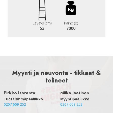
Leveys (cm)
Paino (g)
53
7000
Myynti ja neuvonta - tikkaat &
telineet
Pirkko Isoranta
Miika Jaatinen
Tuoteryhmäpäällikkö
Myyntipäällikkö
0207 609 252
0207 609 253