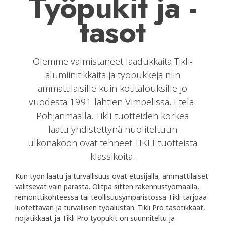
Työpukit ja -
tasot
Olemme valmistaneet laadukkaita Tikli-
alumiinitikkaita ja työpukkeja niin
ammattilaisille kuin kotitalouksille jo
vuodesta 1991 lähtien Vimpelissä, Etelä-
Pohjanmaalla. Tikli-tuotteiden korkea
laatu yhdistettynä huoliteltuun
ulkonäköön ovat tehneet TIKLI-tuotteista
klassikoita.
Kun työn laatu ja turvallisuus ovat etusijalla, ammattilaiset
valitsevat vain parasta. Olitpa sitten rakennustyömaalla,
remonttikohteessa tai teollisuusympäristössä Tikli tarjoaa
luotettavan ja turvallisen työalustan. Tikli Pro tasotikkaat,
nojatikkaat ja Tikli Pro työpukit on suunniteltu ja