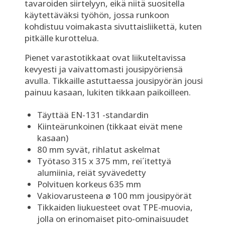
tavaroiden siirtelyyn, eikä niitä suositella
käytettäväksi työhön, jossa runkoon
kohdistuu voimakasta sivuttaisliikettä, kuten
pitkälle kurottelua.
Pienet varastotikkaat ovat liikuteltavissa
kevyesti ja vaivattomasti jousipyöriensä
avulla. Tikkaille astuttaessa jousipyörän jousi
painuu kasaan, lukiten tikkaan paikoilleen.
Täyttää EN-131 -standardin
Kiinteärunkoinen (tikkaat eivät mene
kasaan)
80 mm syvät, rihlatut askelmat
Työtaso 315 x 375 mm, rei´itettyä
alumiinia, reiät syvävedetty
Polvituen korkeus 635 mm
Vakiovarusteena ø 100 mm jousipyörät
Tikkaiden liukuesteet ovat TPE-muovia,
jolla on erinomaiset pito-ominaisuudet