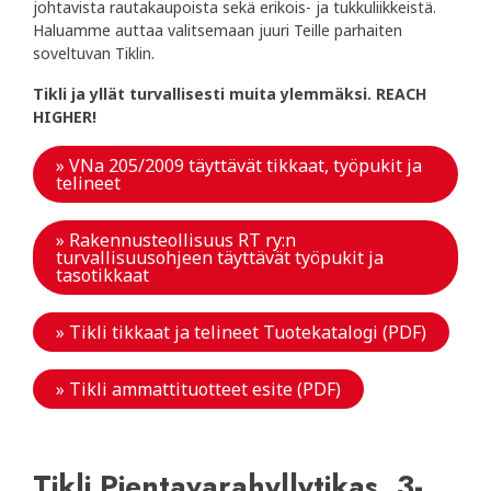
johtavista rautakaupoista sekä erikois- ja tukkuliikkeistä.
Haluamme auttaa valitsemaan juuri Teille parhaiten
soveltuvan Tiklin.
Tikli ja yllät turvallisesti muita ylemmäksi. REACH
HIGHER!
» VNa 205/2009 täyttävät tikkaat, työpukit ja
telineet
» Rakennusteollisuus RT ry:n
turvallisuusohjeen täyttävät työpukit ja
tasotikkaat
» Tikli tikkaat ja telineet Tuotekatalogi (PDF)
» Tikli ammattituotteet esite (PDF)
Tikli Pientavarahyllytikas, 3-