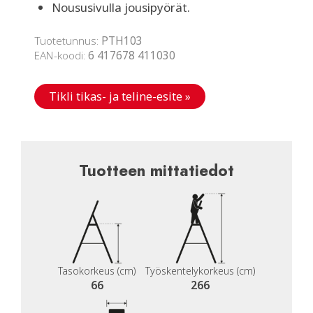
Noususivulla jousipyörät.
Tuotetunnus:
PTH103
EAN-koodi:
6 417678 411030
Tikli tikas- ja teline-esite »
Tuotteen mittatiedot
Tasokorkeus (cm)
Työskentelykorkeus (cm)
66
266