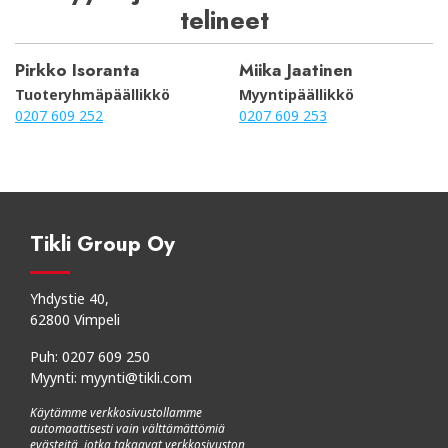
telineet
Pirkko Isoranta
Miika Jaatinen
Tuoteryhmäpäällikkö
Myyntipäällikkö
0207 609 252
0207 609 253
Tikli Group Oy
Yhdystie 40,
62800 Vimpeli
Puh:
0207 609 250
Myynti:
myynti@tikli.com
Käytämme verkkosivustollamme
automaattisesti vain välttämättömiä
evästeitä, jotka takaavat verkkosivuston