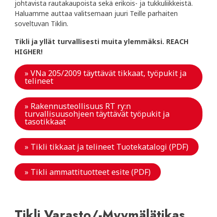
johtavista rautakaupoista sekä erikois- ja tukkuliikkeistä.
Haluamme auttaa valitsemaan juuri Teille parhaiten
soveltuvan Tiklin.
Tikli ja yllät turvallisesti muita ylemmäksi. REACH
HIGHER!
» VNa 205/2009 täyttävät tikkaat, työpukit ja
telineet
» Rakennusteollisuus RT ry:n
turvallisuusohjeen täyttävät työpukit ja
tasotikkaat
» Tikli tikkaat ja telineet Tuotekatalogi (PDF)
» Tikli ammattituotteet esite (PDF)
Tikli Varasto/-Myymälätikas,