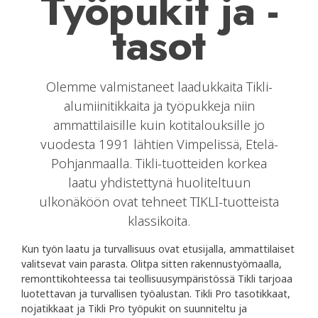
Työpukit ja -
tasot
Olemme valmistaneet laadukkaita Tikli-
alumiinitikkaita ja työpukkeja niin
ammattilaisille kuin kotitalouksille jo
vuodesta 1991 lähtien Vimpelissä, Etelä-
Pohjanmaalla. Tikli-tuotteiden korkea
laatu yhdistettynä huoliteltuun
ulkonäköön ovat tehneet TIKLI-tuotteista
klassikoita.
Kun työn laatu ja turvallisuus ovat etusijalla, ammattilaiset
valitsevat vain parasta. Olitpa sitten rakennustyömaalla,
remonttikohteessa tai teollisuusympäristössä Tikli tarjoaa
luotettavan ja turvallisen työalustan. Tikli Pro tasotikkaat,
nojatikkaat ja Tikli Pro työpukit on suunniteltu ja