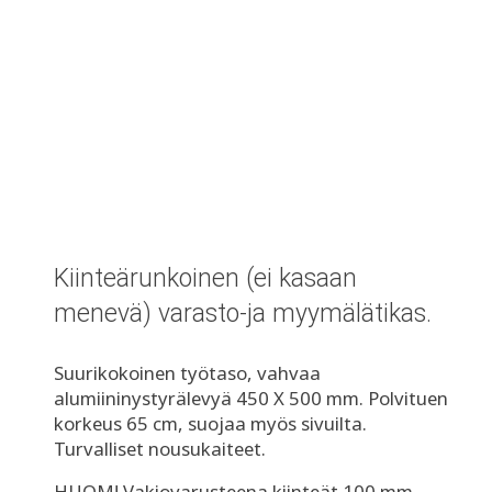
Kiinteärunkoinen (ei kasaan
menevä) varasto-ja myymälätikas.
Suurikokoinen työtaso, vahvaa
alumiininystyrälevyä 450 X 500 mm. Polvituen
korkeus 65 cm, suojaa myös sivuilta.
Turvalliset nousukaiteet.
HUOM! Vakiovarusteena kiinteät 100 mm