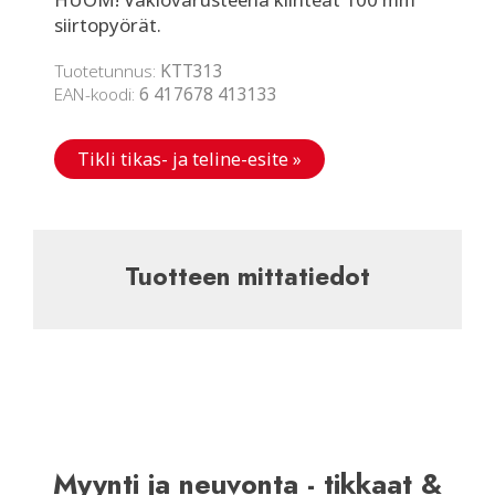
siirtopyörät.
Tuotetunnus:
KTT313
EAN-koodi:
6 417678 413133
Tikli tikas- ja teline-esite »
Tuotteen mittatiedot
Myynti ja neuvonta - tikkaat &