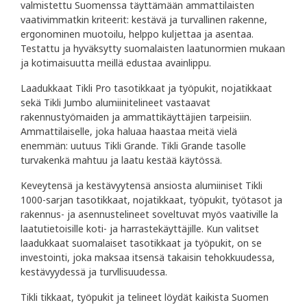
valmistettu Suomenssa täyttämään ammattilaisten
vaativimmatkin kriteerit: kestävä ja turvallinen rakenne,
ergonominen muotoilu, helppo kuljettaa ja asentaa.
Testattu ja hyväksytty suomalaisten laatunormien mukaan
ja kotimaisuutta meillä edustaa avainlippu.
Laadukkaat Tikli Pro tasotikkaat ja työpukit, nojatikkaat
sekä Tikli Jumbo alumiinitelineet vastaavat
rakennustyömaiden ja ammattikäyttäjien tarpeisiin.
Ammattilaiselle, joka haluaa haastaa meitä vielä
enemmän: uutuus Tikli Grande. Tikli Grande tasolle
turvakenkä mahtuu ja laatu kestää käytössä.
Keveytensä ja kestävyytensä ansiosta alumiiniset Tikli
1000-sarjan tasotikkaat, nojatikkaat, työpukit, työtasot ja
rakennus- ja asennustelineet soveltuvat myös vaativille la
laatutietoisille koti- ja harrastekäyttäjille. Kun valitset
laadukkaat suomalaiset tasotikkaat ja työpukit, on se
investointi, joka maksaa itsensä takaisin tehokkuudessa,
kestävyydessä ja turvllisuudessa.
Tikli tikkaat, työpukit ja telineet löydät kaikista Suomen