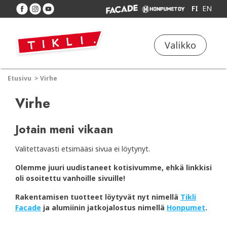
FI
EN
Valikko
Etusivu
>
Virhe
Virhe
Jotain meni vikaan
Valitettavasti etsimääsi sivua ei löytynyt.
Olemme juuri uudistaneet kotisivumme, ehkä linkkisi
oli osoitettu vanhoille sivuille!
Rakentamisen tuotteet löytyvät nyt nimellä
Tikli
Facade
ja alumiinin jatkojalostus nimellä
Honpumet
.