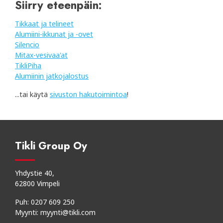
Siirry eteenpäin:
Tikkaat ja telineet
Alumiini-ikkunat ja -ovet
Silencio
Mitax-vesivaa'at
TikliPiha
Alumiinin jatkojalostus
...tai käytä
sivuston hakutoimintoa
!
Tikli Group Oy
Yhdystie 40,
62800 Vimpeli
Puh:
0207 609 250
Myynti:
myynti@tikli.com