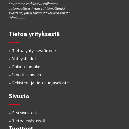
Käytämme verkkosivustollamme
automaattisesti vain välttämättömiä
evästeitä, jotka takaavat verkkosivuston
toiminnan.
Tietoa yrityksestä
»
Tietoa yrityksestämme
»
Yhteystiedot
»
Palautelomake
»
Ilmoituskanava
»
Rekisteri- ja tietosuojaseloste
Sivusto
»
Etsi sivustolta
»
Tietoa evästeistä
Tuotteet